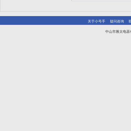
关于小号手
疑问咨询
中山市雅太电器有限
技术