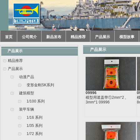
首页
公司简介
新品发布
精品推荐
产品展示
模型故事
产品展示
产品展示
精品推荐
产品展示
动漫产品
变形金刚SK系列
09996
0
建筑模型
模型用遮盖带①2mm*2 ,
模
1/100 系列
3mm*1 09996
8
装甲车辆
1/16 系列
1/35 系列
1/72 系列