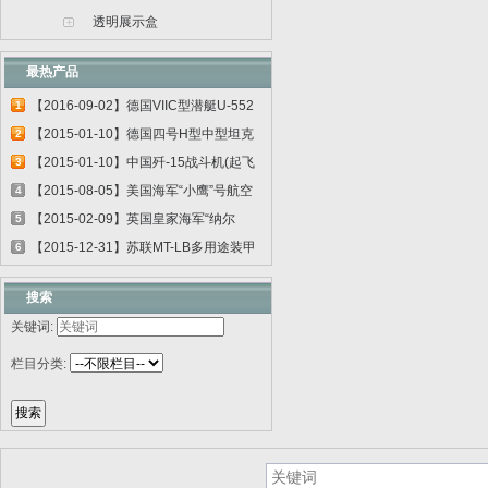
透明展示盒
最热产品
【2016-09-02】德国VIIC型潜艇U-552
1
06801
【2015-01-10】德国四号H型中型坦克
2
00920
【2015-01-10】中国歼-15战斗机(起飞
3
甲板...
【2015-08-05】美国海军“小鹰”号航空
4
母...
【2015-02-09】英国皇家海军“纳尔
5
逊”号...
【2015-12-31】苏联MT-LB多用途装甲
6
运输车...
搜索
关键词:
栏目分类: