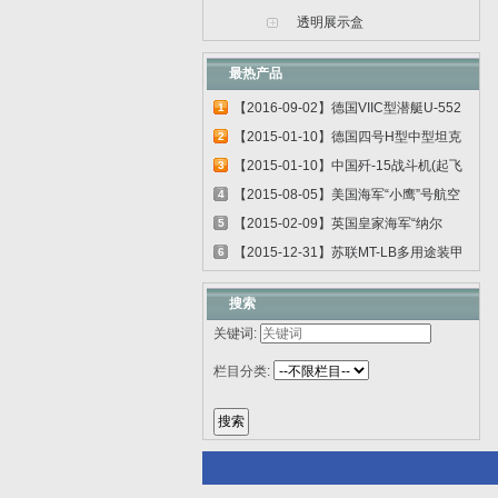
透明展示盒
最热产品
【2016-09-02】德国VIIC型潜艇U-552
1
06801
【2015-01-10】德国四号H型中型坦克
2
00920
【2015-01-10】中国歼-15战斗机(起飞
3
甲板...
【2015-08-05】美国海军“小鹰”号航空
4
母...
【2015-02-09】英国皇家海军“纳尔
5
逊”号...
【2015-12-31】苏联MT-LB多用途装甲
6
运输车...
搜索
关键词:
栏目分类: