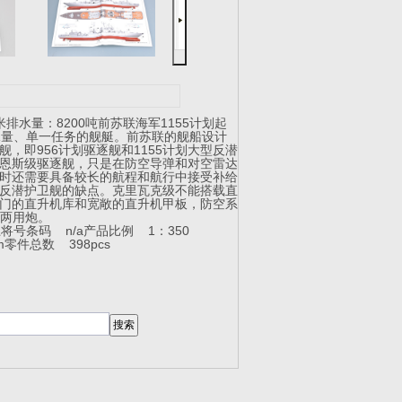
排水量：8200吨前苏联海军1155计划起
水量、单一任务的舰艇。前苏联的舰船设计
，即956计划驱逐舰和1155计划大型反潜
恩斯级驱逐舰，只是在防空导弹和对空雷达
时还需要具备较长的航程和航行中接受补给
反潜护卫舰的缺点。克里瓦克级不能搭载直
门的直升机库和宽敞的直升机甲板，防空系
高平两用炮。
上将号
条码 n/a
产品比例 1：350
m
零件总数 398pcs