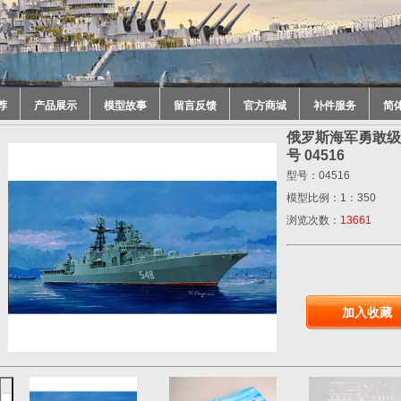
荐
产品展示
模型故事
留言反馈
官方商城
补件服务
简
俄罗斯海军勇敢级
号 04516
型号：04516
模型比例：1：350
浏览次数：
13661
加入收藏