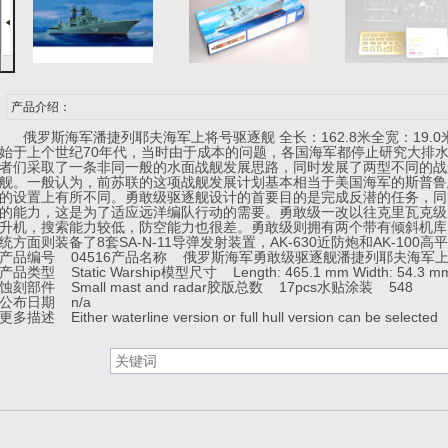
产品介绍：
俄罗斯海军潘捷列耶夫海军上将号驱逐舰 全长：162.8米全宽：19.0米
始于上个世纪70年代，当时由于成本的问题，各国海军都停止研究大排
者们采取了一条非同一般的水面战舰发展思路，同时发展了两型不同的战舰
舰。一般认为，前苏联的这项战舰发展计划基本相当于美国海军的斯普鲁
的设置上有所不同。勇敢级驱逐舰设计的首要目的是完成反潜的任务，同
的能力，这是为了适应远洋编队行动的需要。勇敢级一改以往克里瓦克级
升机，搜索能力较低，防空能力也很差。勇敢级则拥有两个带有倾斜机库
统方面则装备了8套SA-N-11导弹发射装置，AK-630近防炮和AK-100
产品编号 04516
产品名称 俄罗斯海军勇敢级驱逐舰潘捷列耶夫海军
产品类型 Static Warship
模型尺寸 Length: 465.1 mm Width: 54.3 m
蚀刻部件 Small mast and radar
胶版总数 17pcs
水贴涂装 548
公布日期 n/a
更多描述 Either waterline version or full hull version can be selected