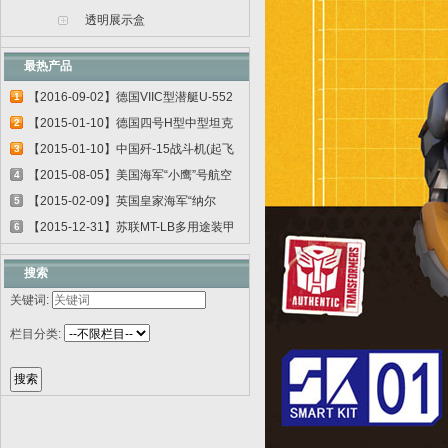
透明展示盒
最热产品
【2016-09-02】德国VIIC型潜艇U-552
1
06801
【2015-01-10】德国四号H型中型坦克
2
00920
【2015-01-10】中国歼-15战斗机(起飞
3
甲板...
【2015-08-05】美国海军“小鹰”号航空
4
母...
【2015-02-09】英国皇家海军“纳尔
5
逊”号...
【2015-12-31】苏联MT-LB多用途装甲
6
运输车...
搜索
关键词:
栏目分类: