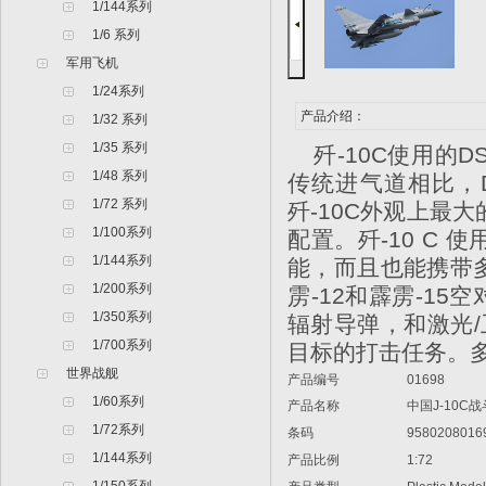
1/144系列
1/6 系列
军用飞机
1/24系列
产品介绍：
1/32 系列
1/35 系列
歼-10C使用的
1/48 系列
传统进气道相比，
1/72 系列
歼-10C外观上最
1/100系列
配置。歼-10 C
1/144系列
能，而且也能携带多种
1/200系列
雳-12和霹雳-15
1/350系列
辐射导弹，和激光
1/700系列
目标的打击任务。多
世界战舰
产品编号
01698
1/60系列
产品名称
中国J-10C战
1/72系列
条码
9580208016
1/144系列
产品比例
1:72