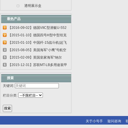
透明展示盒
最热产品
【2016-09-02】德国VIIC型潜艇U-552
1
06801
【2015-01-10】德国四号H型中型坦克
2
00920
【2015-01-10】中国歼-15战斗机(起飞
3
甲板...
【2015-08-05】美国海军“小鹰”号航空
4
母...
【2015-02-09】英国皇家海军“纳尔
5
逊”号...
【2015-12-31】苏联MT-LB多用途装甲
6
运输车...
搜索
关键词:
栏目分类:
关于小号手
疑问咨询