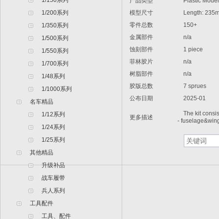
1/150系列
产品类型
Plastic Model A
1/200系列
模型尺寸
Length: 235
零件总数
150+
1/350系列
金属部件
n/a
1/500系列
蚀刻部件
1 piece
1/550系列
菲林胶片
n/a
1/700系列
树脂部件
n/a
1/48系列
胶版总数
7 sprues
1/1000系列
公布日期
2025-01
名车精品
The kit consist
1/12系列
更多描述
- fuselage&wing
1/24系列
1/25系列
其他精品
升级补品
战车履带
兵人系列
工具配件
工具、配件