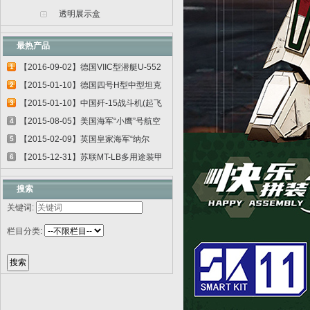
透明展示盒
最热产品
【2016-09-02】德国VIIC型潜艇U-552
1
06801
【2015-01-10】德国四号H型中型坦克
2
00920
【2015-01-10】中国歼-15战斗机(起飞
3
甲板...
【2015-08-05】美国海军“小鹰”号航空
4
母...
【2015-02-09】英国皇家海军“纳尔
5
逊”号...
【2015-12-31】苏联MT-LB多用途装甲
6
运输车...
搜索
关键词:
栏目分类: