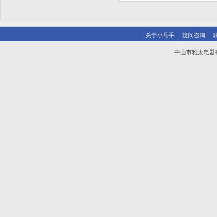
关于小号手
疑问咨询
中山市雅太电器有限
技术