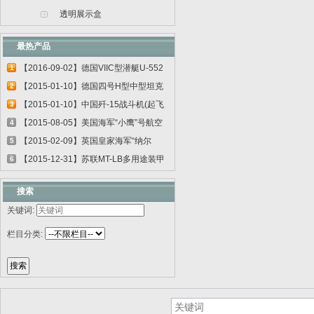
透明展示盒
最热产品
【2016-09-02】德国VIIC型潜艇U-552
1
06801
【2015-01-10】德国四号H型中型坦克
2
00920
【2015-01-10】中国歼-15战斗机(起飞
3
甲板...
【2015-08-05】美国海军“小鹰”号航空
4
母...
【2015-02-09】英国皇家海军“纳尔
5
逊”号...
【2015-12-31】苏联MT-LB多用途装甲
6
运输车...
搜索
关键词:
栏目分类: