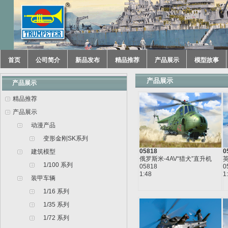
首页
公司简介
新品发布
精品推荐
产品展示
模型故事
产品展示
产品展示
精品推荐
产品展示
动漫产品
变形金刚SK系列
05818
0
建筑模型
俄罗斯米-4AV“猎犬”直升机
1/100 系列
05818
0
1:48
1
装甲车辆
1/16 系列
1/35 系列
1/72 系列