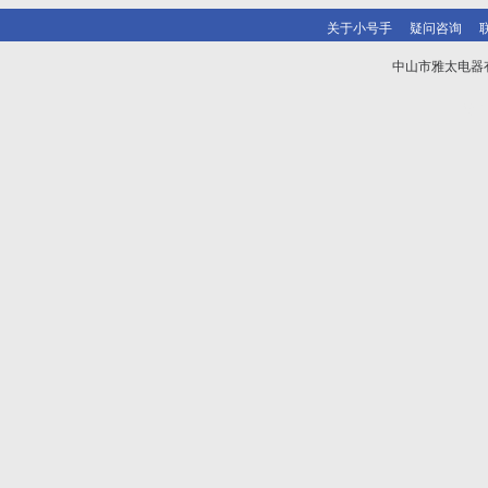
关于小号手
疑问咨询
中山市雅太电器有限
技术