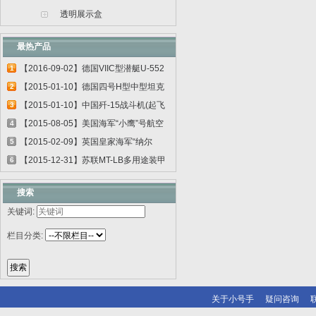
透明展示盒
最热产品
【2016-09-02】德国VIIC型潜艇U-552
1
06801
【2015-01-10】德国四号H型中型坦克
2
00920
【2015-01-10】中国歼-15战斗机(起飞
3
甲板...
【2015-08-05】美国海军“小鹰”号航空
4
母...
【2015-02-09】英国皇家海军“纳尔
5
逊”号...
【2015-12-31】苏联MT-LB多用途装甲
6
运输车...
搜索
关键词:
栏目分类:
关于小号手
疑问咨询