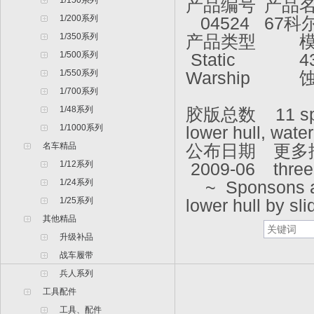
1/150系列
产品编号
产品名
1/200系列
04524
67科
1/350系列
产品类型
模
1/500系列
Static
4
1/550系列
Warship
1/700系列
1
1/48系列
胶版总数 11 sprues
1/1000系列
lower hull, wate
名车精品
公布日期
更多描述
1/12系列
2009-06
three
1/24系列
~ Sponsons ar
1/25系列
lower hull by sl
其他精品
升级补品
战车履带
兵人系列
工具配件
工具、配件