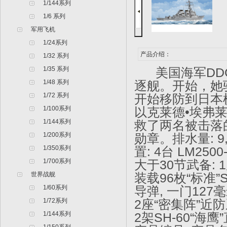
1/144系列
1/6 系列
军用飞机
1/24系列
产品介绍：
1/32 系列
1/35 系列
美国海军DDG-
1/48 系列
逐舰。开始，她
1/72 系列
开始移防到日本横
1/100系列
以克莱德•埃弗
1/144系列
救了两名被击落
1/200系列
勋章。排水量: 9,
1/350系列
置: 4台 LM25
1/700系列
大于30节武备: 
世界战舰
装载96枚“标准”
1/60系列
导弹, 一门127
1/72系列
2座“密集阵”近
1/144系列
2架SH-60“海鹰