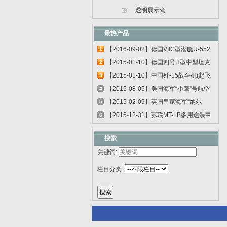
透明展示盒
最热产品
【2016-09-02】德国VIIC型潜艇U-552
1
06801
【2015-01-10】德国四号H型中型坦克
2
00920
【2015-01-10】中国歼-15战斗机(起飞
3
甲板...
【2015-08-05】美国海军“小鹰”号航空
4
母...
【2015-02-09】英国皇家海军“纳尔
5
逊”号...
【2015-12-31】苏联MT-LB多用途装甲
6
运输车...
搜索
关键词:
栏目分类: