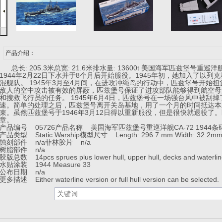
产品介绍：
总长: 205.3米总宽: 21.6米排水量: 13600t 美国海军匹兹堡号重巡
1944年2月22日下水并于8个月后开始服役。1945年初，她加入了以列克
混舰队。 1945年3月至4月间，在进攻冲绳岛的行动中，匹兹堡号开始
敌人的空中攻击被有效的屏蔽，匹兹堡号保证了进攻部队能够得到航空母
和搜救飞行员的任务。 1945年6月4日，匹兹堡号在一场强台风中被刮
速。简单的处理之后，匹兹堡号离开关岛基地，用了一个月的时间抵达本
束。虽然匹兹堡号于1946年3月12日得以重新服役，但是很快就退役了
章。
产品编号 05726
产品名称 美国海军匹兹堡号重巡洋舰CA-72 1944
条码
产品类型 Static Warship
模型尺寸 Length: 296.7 mm Width: 32.2m
蚀刻部件 n/a
菲林胶片 n/a
树脂部件 n/a
胶版总数 14pcs sprues plus lower hull, upper hull, decks and waterline
水贴涂装 1944 Measure 33
公布日期 n/a
更多描述 Either waterline version or full hull version can be selected.