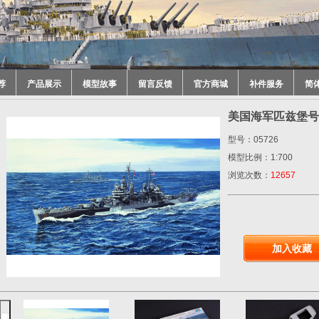
荐
产品展示
模型故事
留言反馈
官方商城
补件服务
简
美国海军匹兹堡号重巡
型号：05726
模型比例：1:700
浏览次数：
12657
加入收藏