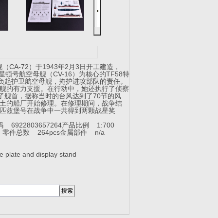
洋舰（CA-72）于1943年2月3日开工建造，
星顿号航空母舰（CV-16）为核心的TF58特
担负起护卫航空母舰，掩护进攻部队的责任。
舰的有力支援。在行动中，她还执行了侦察
掉了舰首，据称当时的台风达到了70节的风
土的船厂开始修理。在修理期间，战争结
。匹兹堡号在战争中一共得到两颗战星奖
 6922803657264
产品比例 1:700
m
零件总数 264pcs
金属部件 n/a
 plate and display stand