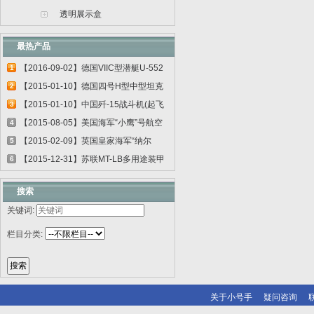
透明展示盒
最热产品
【2016-09-02】德国VIIC型潜艇U-552
1
06801
【2015-01-10】德国四号H型中型坦克
2
00920
【2015-01-10】中国歼-15战斗机(起飞
3
甲板...
【2015-08-05】美国海军“小鹰”号航空
4
母...
【2015-02-09】英国皇家海军“纳尔
5
逊”号...
【2015-12-31】苏联MT-LB多用途装甲
6
运输车...
搜索
关键词:
栏目分类:
关于小号手
疑问咨询