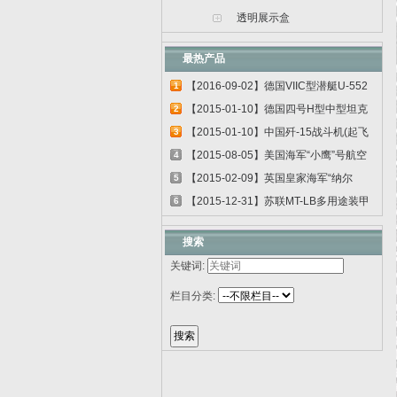
透明展示盒
最热产品
【2016-09-02】德国VIIC型潜艇U-552
1
06801
【2015-01-10】德国四号H型中型坦克
2
00920
【2015-01-10】中国歼-15战斗机(起飞
3
甲板...
【2015-08-05】美国海军“小鹰”号航空
4
母...
【2015-02-09】英国皇家海军“纳尔
5
逊”号...
【2015-12-31】苏联MT-LB多用途装甲
6
运输车...
搜索
关键词:
栏目分类: