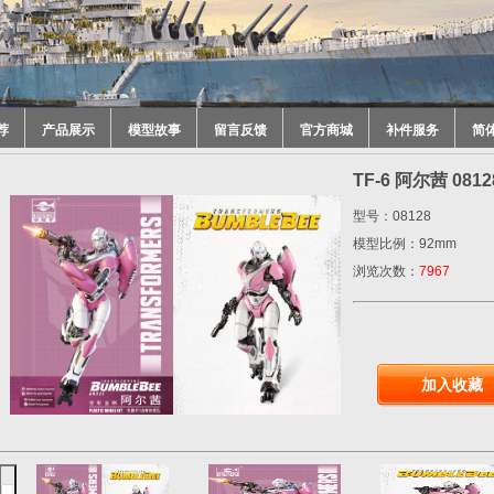
荐
产品展示
模型故事
留言反馈
官方商城
补件服务
简
TF-6 阿尔茜 0812
型号：08128
模型比例：92mm
浏览次数：
7967
加入收藏