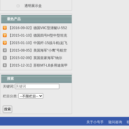
透明展示盒
最热产品
【2016-09-02】德国VIIC型潜艇U-552
1
06801
【2015-01-10】德国四号H型中型坦克
2
00920
【2015-01-10】中国歼-15战斗机(起飞
3
甲板...
【2015-08-05】美国海军“小鹰”号航空
4
母...
【2015-02-09】英国皇家海军“纳尔
5
逊”号...
【2015-12-31】苏联MT-LB多用途装甲
6
运输车...
搜索
关键词:
栏目分类:
关于小号手
疑问咨询