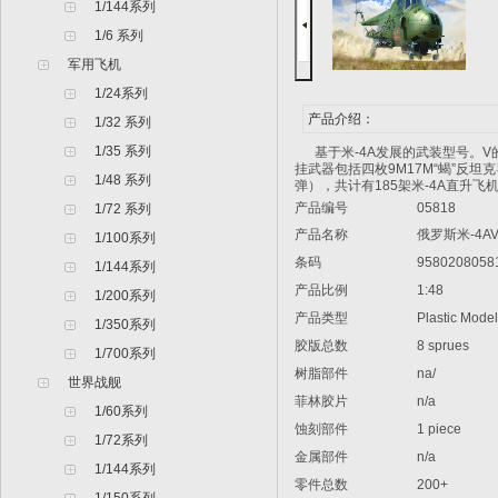
1/144系列
1/6 系列
军用飞机
1/24系列
产品介绍：
1/32 系列
1/35 系列
基于米-4A发展的武装型号。V的
挂武器包括四枚9M17M“蝎”反坦克
1/48 系列
弹），共计有185架米-4A直升飞机
产品编号
05818
1/72 系列
产品名称
俄罗斯米-4AV
1/100系列
条码
9580208058
1/144系列
产品比例
1:48
1/200系列
产品类型
Plastic Model A
1/350系列
胶版总数
8 sprues
1/700系列
树脂部件
na/
世界战舰
菲林胶片
n/a
1/60系列
蚀刻部件
1 piece
1/72系列
金属部件
n/a
1/144系列
零件总数
200+