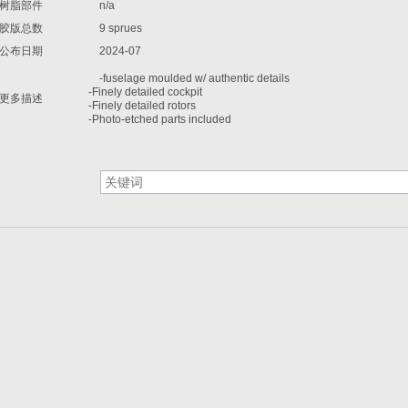
树脂部件
n/a
胶版总数
9 sprues
公布日期
2024-07
-fuselage moulded w/ authentic details
-Finely detailed cockpit
更多描述
-Finely detailed rotors
-Photo-etched parts included