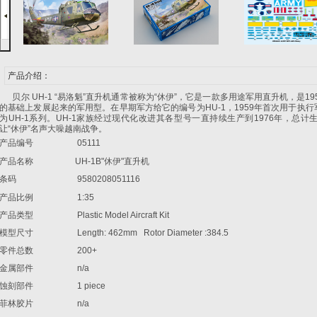
产品介绍：
贝尔 UH-1 “易洛魁”直升机通常被称为“休伊”，它是一款多用途军用直升机，是19
的基础上发展起来的军用型。在早期军方给它的编号为HU-1，1959年首次用于执行
为UH-1系列。UH-1家族经过现代化改进其各型号一直持续生产到1976年，总计生
让“休伊”名声大噪越南战争。
产品编号
05111
产品名称
UH-1B"休伊"直升机
条码
9580208051116
产品比例
1:35
产品类型
Plastic Model Aircraft Kit
模型尺寸
Length: 462mm Rotor Diameter :384.5
零件总数
200+
金属部件
n/a
蚀刻部件
1 piece
菲林胶片
n/a