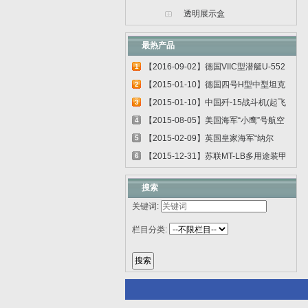
透明展示盒
最热产品
【2016-09-02】德国VIIC型潜艇U-552
1
06801
【2015-01-10】德国四号H型中型坦克
2
00920
【2015-01-10】中国歼-15战斗机(起飞
3
甲板...
【2015-08-05】美国海军“小鹰”号航空
4
母...
【2015-02-09】英国皇家海军“纳尔
5
逊”号...
【2015-12-31】苏联MT-LB多用途装甲
6
运输车...
搜索
关键词:
栏目分类: