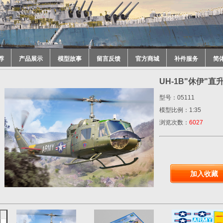
荐
产品展示
模型故事
留言反馈
官方商城
补件服务
简
UH-1B"休伊"直升
型号：05111
模型比例：1:35
浏览次数：
6027
加入收藏